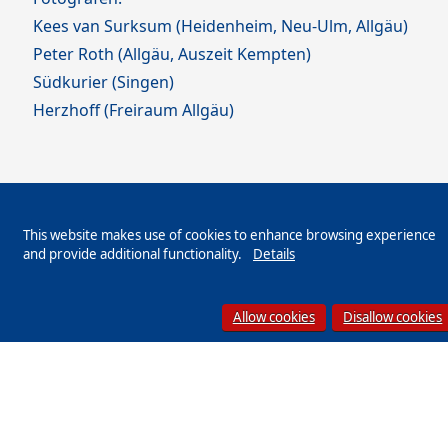
Kees van Surksum (Heidenheim, Neu-Ulm, Allgäu)
Peter Roth (Allgäu, Auszeit Kempten)
Südkurier (Singen)
Herzhoff (Freiraum Allgäu)
This website makes use of cookies to enhance browsing experience
and provide additional functionality.
Details
Allow cookies
Disallow cookies
IMPRESSUM
DATENSCHUTZ
AGB
JOBBÖRSE